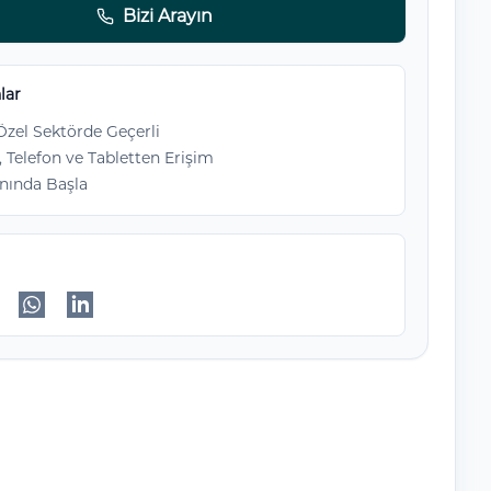
Bizi Arayın
lar
zel Sektörde Geçerli
, Telefon ve Tabletten Erişim
nında Başla
ok'da paylaş
itter'da paylaş
WhatsApp'da paylaş
Linkedin'de paylaş