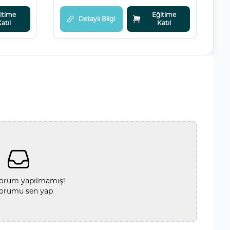
itime
Eğitime
Detaylı Bilgi
atıl
Katıl
orum yapılmamış!
yorumu sen yap