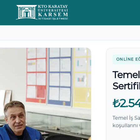
Yorumlar
ONLINE E
Temel 
Sertif
₺2.5
Temel İş Sa
koşullarını