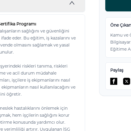
Sertifika Programı
Öne Çıkan
alışanların sağlığını ve güvenliğini
Kamu ve Ö
ade eder. Bu eğitim, iş kazalarını ve
Bilgisayar
güvende olmasını sağlamak ve yasal
Eğitime A
unulur.
şyerindeki riskleri tanıma, riskleri
Paylaş
eme ve acil durum müdahale
rı, işçilere iş ekipmanlarını nasıl
Facebo
Tw
u ekipmanların nasıl kullanılacağını ve
ini öğretir.
 meslek hastalıklarını önlemek için
ışmak, hem işçilerin sağlığını korur
getirme konusunda yardımcı olur.
ve verimliliği artırır. Uygulanan İSG