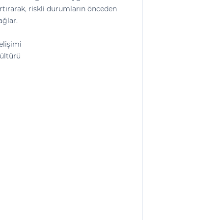
artırarak, riskli durumların önceden
ağlar.
elişimi
ültürü