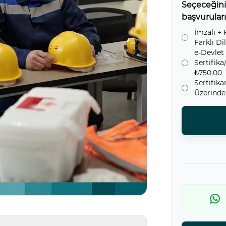
Seçeceğiniz 
başvuruların
İmzalı + 
Farklı Di
e-Devlet
Sertifik
₺750,00
Sertifik
Üzerinde