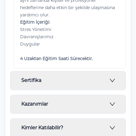
aynı zamanda kişisel ve profesyonel
hedeflerine daha etkin bir şekilde ulaşmasına
yardımcı olur.
Eğitim İçeriği:
Stres Yönetimi
Davranışlarımız
Duygular
4 Uzaktan Eğitim Saati Sürecektir.
Sertifika
Örneği verilen belgede ''Örnek'' olarak
Kazanımlar
bildirilen eğitim başlığı programlara göre
değişiklik göstermektedir.
Eğitim Sonunda ;
KTO Karatay Üniversitesi
Eğitim süreci sonucunda elde edeceğiniz
Kimler Katılabilir?
Sürekli Eğitim Merkezi (KARSEM) Onaylı ve
sertifikayı özgeçmişinize ekleyerek kariyer