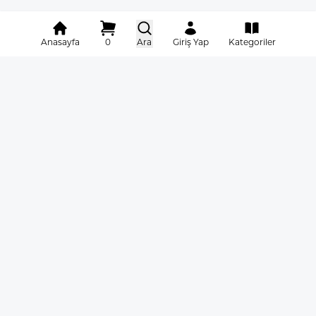
Anasayfa
0
Ara
Giriş Yap
Kategoriler
Facebook
Instagram
X
YouTube
Whatsapp
Linkedin
Sertifika Programları
Kurumsal
En Çok Talep Görenler
Duyurular & Blog
Özel Fırsatlar
Gizlilik Politikası
Mesleki Eğitimler
Mesafeli Satış Sözleşmesi