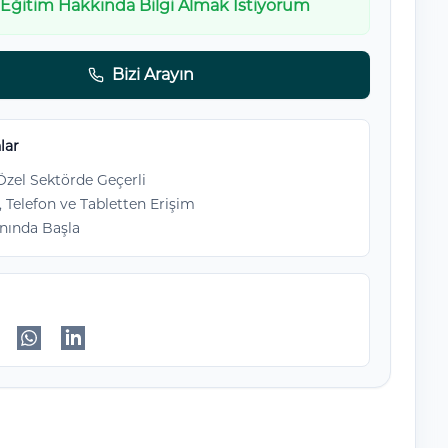
Eğitim Hakkında Bilgi Almak İstiyorum
Bizi Arayın
lar
zel Sektörde Geçerli
, Telefon ve Tabletten Erişim
nında Başla
ok'da paylaş
itter'da paylaş
WhatsApp'da paylaş
Linkedin'de paylaş