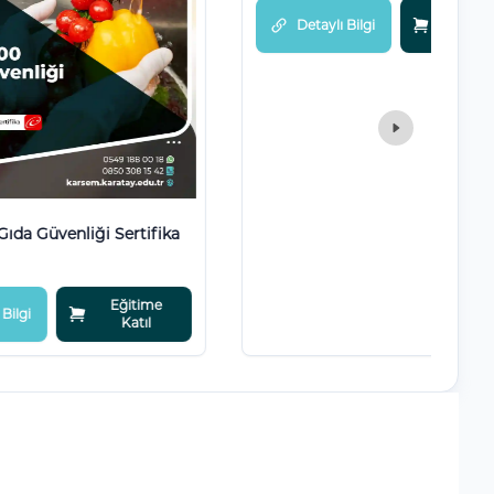
itime
Eğitime
Detaylı Bilgi
atıl
Katıl