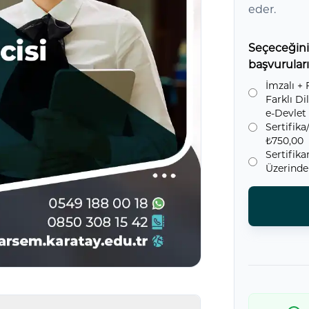
eder.
Seçeceğiniz 
başvuruların
İmzalı + 
Farklı Di
e-Devlet
Sertifik
₺750,00
Sertifik
Üzerinde