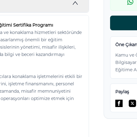
ğitimi Sertifika Programı
ma ve konaklama hizmetleri sektöründe
tasarlanmış önemli bir eğitim
Öne Çıkan
erinin yönetimi, misafir ilişkileri,
a bilgi ve beceri kazandırmayı
Kamu ve Ö
Bilgisayar
Eğitime A
ılara konaklama işletmelerini etkili bir
rini, işletme finansmanını, personel
nı zamanda, misafir memnuniyetini
Paylaş
e operasyonları optimize etmek için
Facebo
Tw