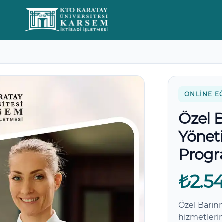
Yorumlar
ONLINE E
Özel 
Yöneti
Progr
₺2.5
Özel Barın
hizmetleri