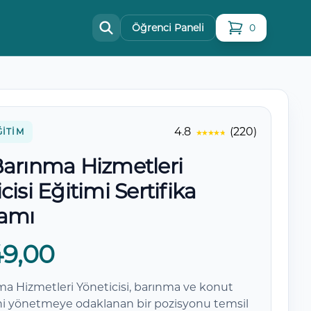
Öğrenci Paneli
0
sepetteki ürün
4.8
(220)
ĞITIM
Barınma Hizmetleri
cisi Eğitimi Sertifika
amı
49,00
ma Hizmetleri Yöneticisi, barınma ve konut
ni yönetmeye odaklanan bir pozisyonu temsil