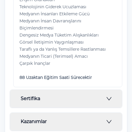
Teknolojinin Giderek Ucuzlaması
Medyanın İnsanları Etkileme Gücü
Medyanın İnsan Davranışlarını
Biçimlendirmesi
Dengesiz Medya Tüketim Alışkanlıkları
Görsel İletişimin Yaygınlaşması
Taraflı ya da Yanlış Temsillere Rastlanması
Medyanın Ticari (Terimsel) Amacı
Çarpık İnançlar
88 Uzaktan Eğitim Saati Sürecektir
Sertifika
Örneği verilen belgede ''Örnek'' olarak
Kazanımlar
bildirilen eğitim başlığı programlara göre