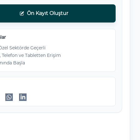
Ön Kayıt Oluştur
lar
zel Sektörde Geçerli
, Telefon ve Tabletten Erişim
nında Başla
ok'da paylaş
itter'da paylaş
WhatsApp'da paylaş
Linkedin'de paylaş