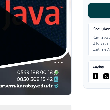
Öne Çıkan
Kamu ve Ö
Bilgisayar
Eğitime A
Paylaş
Facebo
Tw