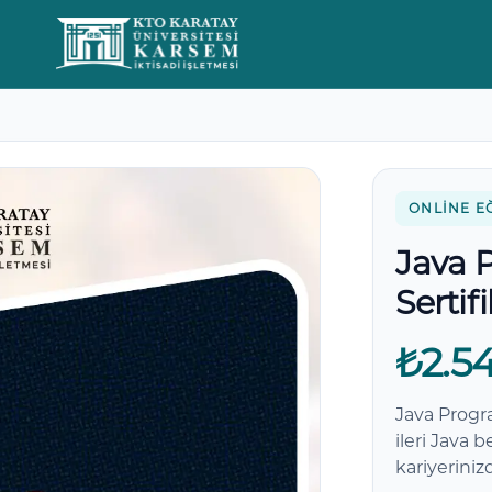
Yorumlar
ONLINE E
Java 
Sertif
₺2.5
Java Progr
ileri Java b
kariyeriniz