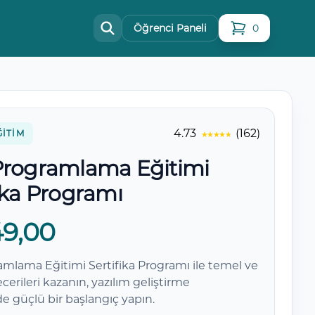
Öğrenci Paneli
0
sepetteki ürün
4.73
(162)
ĞITIM
Programlama Eğitimi
ika Programı
49,00
amlama Eğitimi Sertifika Programı ile temel ve
ecerileri kazanın, yazılım geliştirme
de güçlü bir başlangıç yapın.