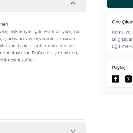
Öne Çıkan
neri
e iş ilişkileriyle ilgili resmi bir yazışma
Kamu ve Ö
k, iş adayları veya işverenler arasında
Bilgisayar
lifi mektupları, istifa mektupları ve
Eğitime A
rlerini oluşturur. Doğru bir iş mektubu,
etilmesini sağlar.
Paylaş
Facebo
Tw