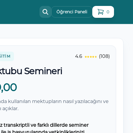
Öğrenci Paneli
0
sepetteki ürün
4.6
(108)
ĞITIM
ktubu Semineri
,00
da kullanılan mektupların nasıl yazılacağını ve
 açıklar.
 transkriptli ve farklı dillerde seminer
ı ile iş başvurularında yetkinliklerinizi