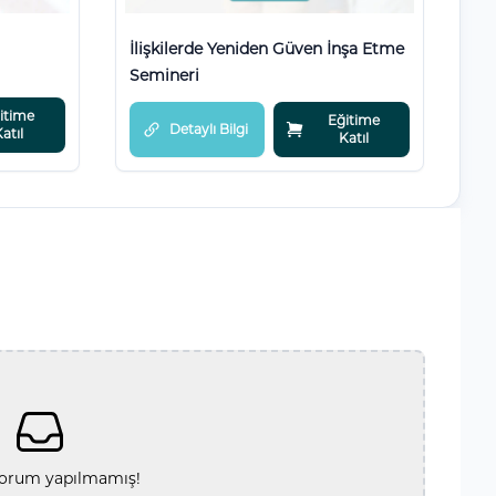
İlişkilerde Yeniden Güven İnşa Etme
Semineri
itime
Eğitime
Detaylı Bilgi
atıl
Katıl
orum yapılmamış!