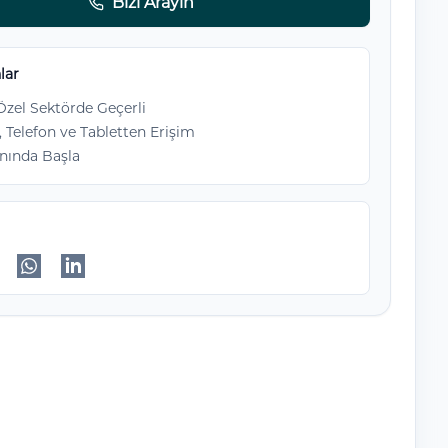
Bizi Arayın
lar
zel Sektörde Geçerli
, Telefon ve Tabletten Erişim
nında Başla
ok'da paylaş
itter'da paylaş
WhatsApp'da paylaş
Linkedin'de paylaş