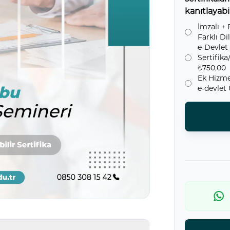
kanıtlayabil
İmzalı + 
Farklı Di
e-Devlet
Sertifik
₺750,00
Ek Hizme
e-devlet