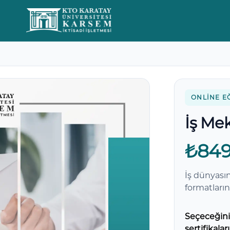
Yorumlar
ONLINE E
İş Me
₺849
İş dünyasın
formatlarını
Seçeceğiniz
sertifikalar