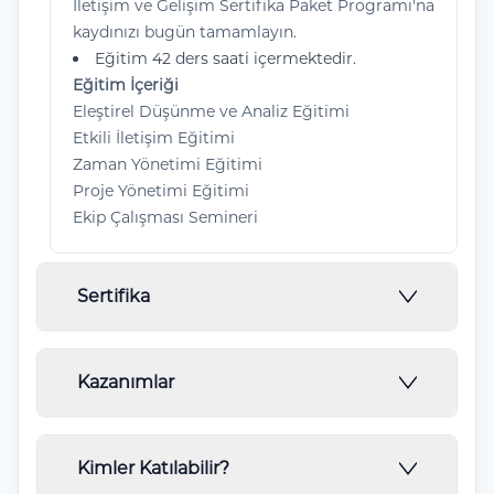
İletişim ve Gelişim Sertifika Paket Programı'na
kaydınızı bugün tamamlayın.
Eğitim 42 ders saati içermektedir.
Eğitim İçeriği
Eleştirel Düşünme ve Analiz Eğitimi
Etkili İletişim Eğitimi
Zaman Yönetimi Eğitimi
Proje Yönetimi Eğitimi
Ekip Çalışması Semineri
Sertifika
Örneği verilen belgede ''Örnek'' olarak
Kazanımlar
bildirilen eğitim başlığı programlara göre
değişiklik göstermektedir.
Eğitim Sonunda ;
KTO Karatay Üniversitesi
Eğitim süreci sonucunda elde edeceğiniz
Kimler Katılabilir?
Sürekli Eğitim Merkezi (KARSEM) Onaylı ve
sertifikayı özgeçmişinize ekleyerek kariyer