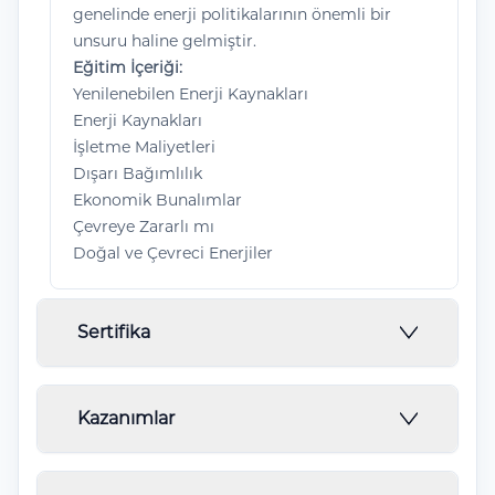
genelinde enerji politikalarının önemli bir
unsuru haline gelmiştir.
Eğitim İçeriği:
Yenilenebilen Enerji Kaynakları
Enerji Kaynakları
İşletme Maliyetleri
Dışarı Bağımlılık
Ekonomik Bunalımlar
Çevreye Zararlı mı
Doğal ve Çevreci Enerjiler
Sertifika
Örneği verilen belgede ''Örnek'' olarak
Kazanımlar
bildirilen eğitim başlığı programlara göre
değişiklik göstermektedir.
Eğitim Sonunda ;
KTO Karatay Üniversitesi