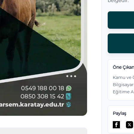
belgedir.
Öne Çıkan
Kamu ve Ö
Bilgisayar
Eğitime A
Paylaş
Facebo
Tw