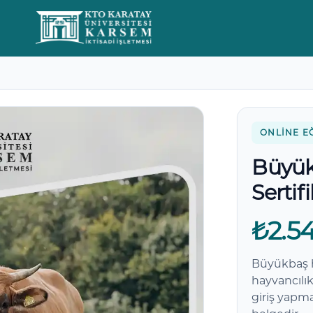
Yorumlar
ONLINE E
Büyük
Sertif
₺2.5
Büyükbaş ha
hayvancılı
giriş yapma