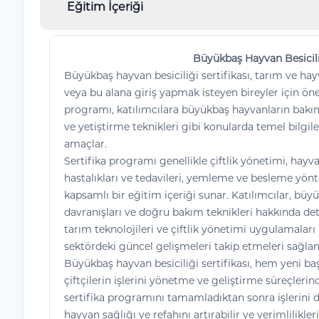
Eğitim İçeriği
Büyükbaş Hayvan Besiciliğ
Büyükbaş hayvan besiciliği sertifikası, tarım ve ha
veya bu alana giriş yapmak isteyen bireyler için öne
programı, katılımcılara büyükbaş hayvanların bakı
ve yetiştirme teknikleri gibi konularda temel bilgil
amaçlar.
Sertifika programı genellikle çiftlik yönetimi, hayv
hastalıkları ve tedavileri, yemleme ve besleme yön
kapsamlı bir eğitim içeriği sunar. Katılımcılar, büyü
davranışları ve doğru bakım teknikleri hakkında deta
tarım teknolojileri ve çiftlik yönetimi uygulamalar
sektördeki güncel gelişmeleri takip etmeleri sağlan
Büyükbaş hayvan besiciliği sertifikası, hem yeni b
çiftçilerin işlerini yönetme ve geliştirme süreçlerinde
sertifika programını tamamladıktan sonra işlerini da
hayvan sağlığı ve refahını artırabilir ve verimlilikler