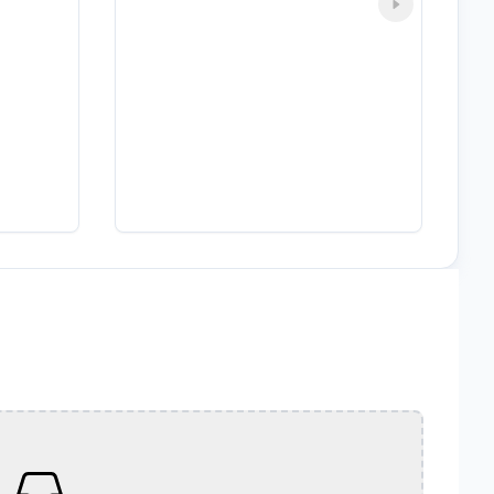
tifika
Bilgisayar İşletmenliği Sertifika
Programı
itime
Eğitime
Detaylı Bilgi
atıl
Katıl