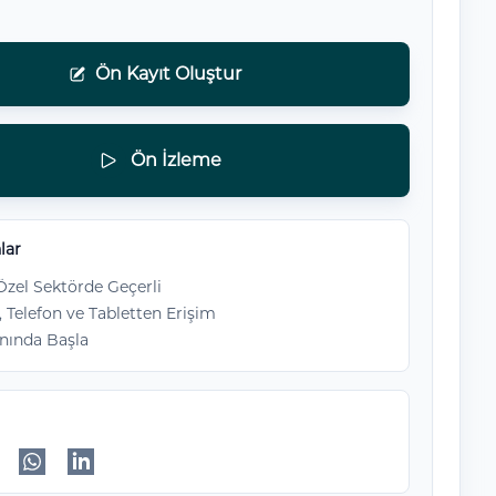
Ön Kayıt Oluştur
Ön İzleme
lar
zel Sektörde Geçerli
, Telefon ve Tabletten Erişim
nında Başla
ok'da paylaş
itter'da paylaş
WhatsApp'da paylaş
Linkedin'de paylaş