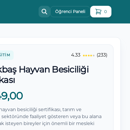
Öğrenci Paneli
0
sepetteki ürün
4.33
(233)
ĞITIM
baş Hayvan Besiciliği
ikası
49,00
yvan besiciliği sertifikası, tarım ve
k sektöründe faaliyet gösteren veya bu alana
k isteyen bireyler için önemli bir mesleki