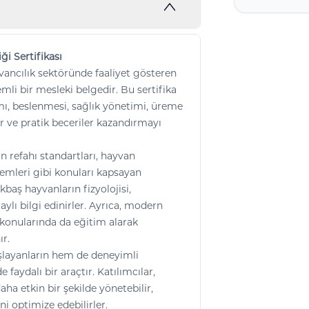
i Sertifikası
yvancılık sektöründe faaliyet gösteren
mli bir mesleki belgedir. Bu sertifika
mı, beslenmesi, sağlık yönetimi, üreme
er ve pratik beceriler kazandırmayı
an refahı standartları, hayvan
temleri gibi konuları kapsayan
kbaş hayvanların fizyolojisi,
ylı bilgi edinirler. Ayrıca, modern
ı konularında da eğitim alarak
ır.
aşlayanların hem de deneyimli
 faydalı bir araçtır. Katılımcılar,
ha etkin bir şekilde yönetebilir,
ini optimize edebilirler.